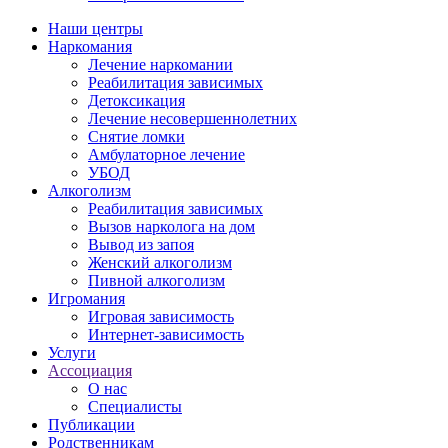
Наши центры
Наркомания
Лечение наркомании
Реабилитация зависимых
Детоксикация
Лечение несовершеннолетних
Снятие ломки
Амбулаторное лечение
УБОД
Алкоголизм
Реабилитация зависимых
Вызов нарколога на дом
Вывод из запоя
Женский алкоголизм
Пивной алкоголизм
Игромания
Игровая зависимость
Интернет-зависимость
Услуги
Ассоциация
О нас
Специалисты
Публикации
Родственникам