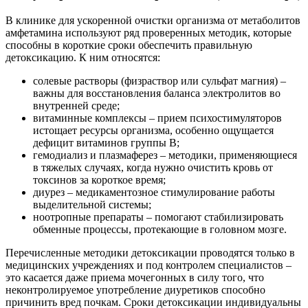
В клинике для ускоренной очистки организма от метаболитов
амфетамина используют ряд проверенных методик, которые
способны в короткие сроки обеспечить правильную
детоксикацию. К ним относятся:
солевые растворы (физраствор или сульфат магния) –
важны для восстановления баланса электролитов во
внутренней среде;
витаминные комплексы – прием психостимуляторов
истощает ресурсы организма, особенно ощущается
дефицит витаминов группы В;
гемодиализ и плазмаферез – методики, применяющиеся
в тяжелых случаях, когда нужно очистить кровь от
токсинов за короткое время;
диурез – медикаментозное стимулирование работы
выделительной системы;
ноотропные препараты – помогают стабилизировать
обменные процессы, протекающие в головном мозге.
Перечисленные методики детоксикации проводятся только в
медицинских учреждениях и под контролем специалистов –
это касается даже приема мочегонных в силу того, что
неконтролируемое употребление диуретиков способно
причинить вред почкам. Сроки детоксикации индивидуальны