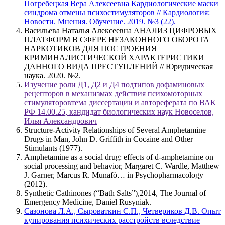
Погребецкая Вера Алексеевна Кардиологические маски
синдрома отмены психостимуляторов // Кардиология:
Новости. Мнения. Обучение. 2019. №3 (22).
Васильева Наталья Алексеевна АНАЛИЗ ЦИФРОВЫХ
ПЛАТФОРМ В СФЕРЕ НЕЗАКОННОГО ОБОРОТА
НАРКОТИКОВ ДЛЯ ПОСТРОЕНИЯ
КРИМИНАЛИСТИЧЕСКОЙ ХАРАКТЕРИСТИКИ
ДАННОГО ВИДА ПРЕСТУПЛЕНИЙ // Юридическая
наука. 2020. №2.
Изучение роли Д1, Д2 и Д4 подтипов дофаминовых
рецепторов в механизмах действия психомоторных
стимуляторовтема диссертации и автореферата по ВАК
РФ 14.00.25, кандидат биологических наук Новоселов,
Илья Александрович
Structure-Activity Relationships of Several Amphetamine
Drugs in Man, John D. Griffith in Cocaine and Other
Stimulants (1977).
Amphetamine as a social drug: effects of d-amphetamine on
social processing and behavior, Margaret C. Wardle, Matthew
J. Garner, Marcus R. Munafò… in Psychopharmacology
(2012).
Synthetic Cathinones (“Bath Salts”),2014, The Journal of
Emergency Medicine, Daniel Rusyniak.
Сазонова Л.А., Сыроваткин С.П., Четвериков Д.В. Опыт
купирования психических расстройств вследствие