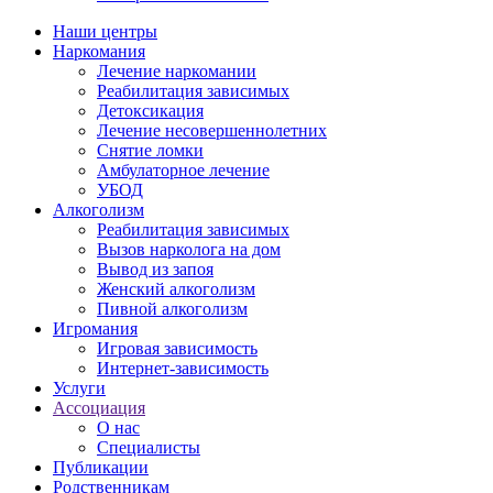
Наши центры
Наркомания
Лечение наркомании
Реабилитация зависимых
Детоксикация
Лечение несовершеннолетних
Снятие ломки
Амбулаторное лечение
УБОД
Алкоголизм
Реабилитация зависимых
Вызов нарколога на дом
Вывод из запоя
Женский алкоголизм
Пивной алкоголизм
Игромания
Игровая зависимость
Интернет-зависимость
Услуги
Ассоциация
О нас
Специалисты
Публикации
Родственникам