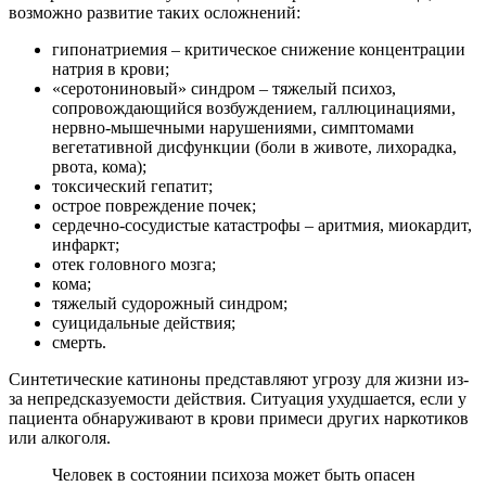
возможно развитие таких осложнений:
гипонатриемия – критическое снижение концентрации
натрия в крови;
«серотониновый» синдром – тяжелый психоз,
сопровождающийся возбуждением, галлюцинациями,
нервно-мышечными нарушениями, симптомами
вегетативной дисфункции (боли в животе, лихорадка,
рвота, кома);
токсический гепатит;
острое повреждение почек;
сердечно-сосудистые катастрофы – аритмия, миокардит,
инфаркт;
отек головного мозга;
кома;
тяжелый судорожный синдром;
суицидальные действия;
смерть.
Синтетические катиноны представляют угрозу для жизни из-
за непредсказуемости действия. Ситуация ухудшается, если у
пациента обнаруживают в крови примеси других наркотиков
или алкоголя.
Человек в состоянии психоза может быть опасен