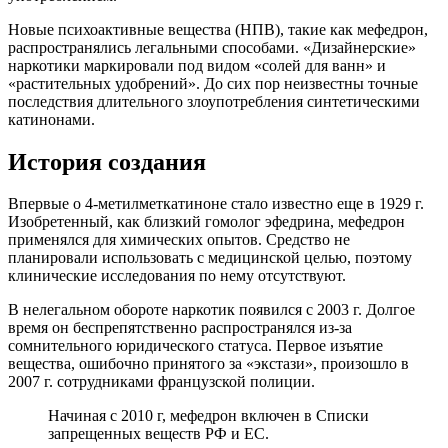
Новые психоактивные вещества (НПВ), такие как мефедрон,
распространялись легальными способами. «Дизайнерские»
наркотики маркировали под видом «солей для ванн» и
«растительных удобрений». До сих пор неизвестны точные
последствия длительного злоупотребления синтетическими
катинонами.
История создания
Впервые о 4-метилметкатиноне стало известно еще в 1929 г.
Изобретенный, как близкий гомолог эфедрина, мефедрон
применялся для химических опытов. Средство не
планировали использовать с медицинской целью, поэтому
клинические исследования по нему отсутствуют.
В нелегальном обороте наркотик появился с 2003 г. Долгое
время он беспрепятственно распространялся из-за
сомнительного юридического статуса. Первое изъятие
вещества, ошибочно принятого за «экстази», произошло в
2007 г. сотрудниками французской полиции.
Начиная с 2010 г, мефедрон включен в Списки
запрещенных веществ РФ и ЕС.