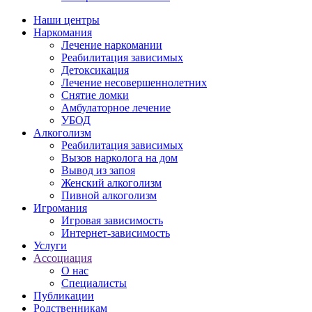
Наши центры
Наркомания
Лечение наркомании
Реабилитация зависимых
Детоксикация
Лечение несовершеннолетних
Снятие ломки
Амбулаторное лечение
УБОД
Алкоголизм
Реабилитация зависимых
Вызов нарколога на дом
Вывод из запоя
Женский алкоголизм
Пивной алкоголизм
Игромания
Игровая зависимость
Интернет-зависимость
Услуги
Ассоциация
О нас
Специалисты
Публикации
Родственникам