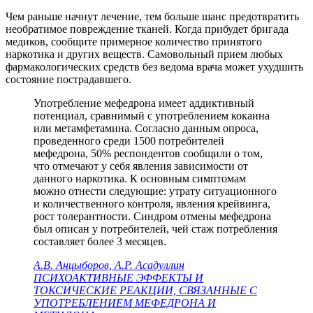
Чем раньше начнут лечение, тем больше шанс предотвратить
необратимое повреждение тканей. Когда прибудет бригада
медиков, сообщите примерное количество принятого
наркотика и других веществ. Самовольный прием любых
фармакологических средств без ведома врача может ухудшить
состояние пострадавшего.
Употребление мефедрона имеет аддиктивный
потенциал, сравнимый с употреблением кокаина
или метамфетамина. Согласно данным опроса,
проведенного среди 1500 потребителей
мефедрона, 50% респондентов сообщили о том,
что отмечают у себя явления зависимости от
данного наркотика. К основным симптомам
можно отнести следующие: утрату ситуационного
и количественного контроля, явления крейвинга,
рост толерантности. Синдром отмены мефедрона
был описан у потребителей, чей стаж потребления
составляет более 3 месяцев.
А.В. Анцыборов, А.Р. Асадуллин
ПСИХОАКТИВНЫЕ ЭФФЕКТЫ И
ТОКСИЧЕСКИЕ РЕАКЦИИ, СВЯЗАННЫЕ С
УПОТРЕБЛЕНИЕМ МЕФЕДРОНА И