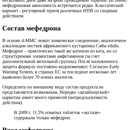
нескольких дней даже на фоне проводимой терапии. Истинно
мефедроновая зависимость встречается редко. Классический
вариант - регулярный прием различных НПВ со сходным
действием.
Состав мефедрона
В основе 4-MMC лежит химическое соединение, аналогичное
алкалоидам листьев африканского кустарника Catha edulis.
Мефедрон – практически такой же катинон из ката, но со
структурными элементами амфетаминов (за счет
дополнительной метильной группы). После наложенного
запрета формулу постоянно видоизменяют. Согласно Early
Warning System, в странах ЕС за последние несколько лет
выявлено более 70 новых аналогов.
Определить по внешнему виду состав продукта не
представляется возможным. Нередко «дизайнерский»
наркотик имеет много примесей (непредсказуемость
действия).
В 2009 г. 11.5% изъятых таблеток «экстази»
содержали только мефедрон.
Вред мефедрона