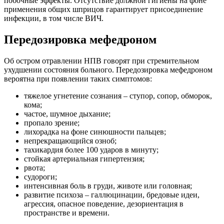
побочные эффекты. Отсутствие должной гигиены на фоне
применения общих шприцов гарантирует присоединение
инфекции, в том числе ВИЧ.
Передозировка мефедроном
Об остром отравлении НПВ говорят при стремительном
ухудшении состояния больного. Передозировка мефедроном
вероятна при появлении таких симптомов:
тяжелое угнетение сознания – ступор, сопор, обморок,
кома;
частое, шумное дыхание;
пропало зрение;
лихорадка на фоне синюшности пальцев;
непрекращающийся озноб;
тахикардия более 100 ударов в минуту;
стойкая артериальная гипертензия;
рвота;
судороги;
интенсивная боль в груди, животе или головная;
развитие психоза – галлюцинации, бредовые идеи,
агрессия, опасное поведение, дезориентация в
пространстве и времени.