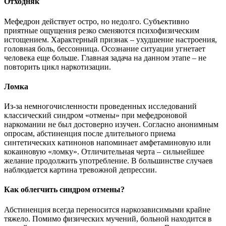
Отходняк
Мефедрон действует остро, но недолго. Субъективно
приятные ощущения резко сменяются психофизическим
истощением. Характерный признак – ухудшение настроения,
головная боль, бессонница. Осознание ситуации угнетает
человека еще больше. Главная задача на данном этапе – не
повторить цикл наркотизации.
Ломка
Из-за немногочисленности проведенных исследований
классический синдром «отмены» при мефедроновой
наркомании не был достоверно изучен. Согласно анонимным
опросам, абстиненция после длительного приема
синтетических катинонов напоминает амфетаминовую или
кокаиновую «ломку». Отличительная черта – сильнейшее
желание продолжить употребление. В большинстве случаев
наблюдается картина тревожной депрессии.
Как облегчить синдром отмены?
Абстиненция всегда переносится наркозависимыми крайне
тяжело. Помимо физических мучений, больной находится в