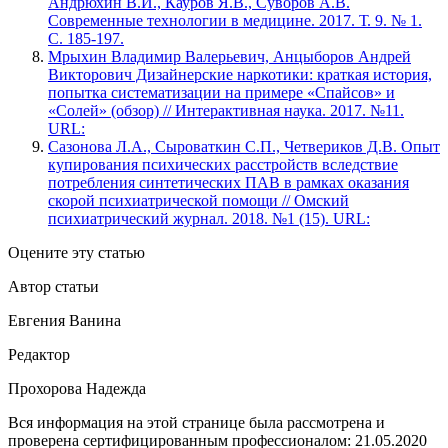
Андрюхин В.И., Кауров Я.В., Суворов А.В.
Современные технологии в медицине. 2017. Т. 9. № 1.
С. 185-197.
Мрыхин Владимир Валерьевич, Анцыборов Андрей
Викторович Дизайнерские наркотики: краткая история,
попытка систематизации на примере «Спайсов» и
«Солей» (обзор) // Интерактивная наука. 2017. №11.
URL:
Сазонова Л.А., Сыроваткин С.П., Четвериков Д.В. Опыт
купирования психических расстройств вследствие
потребления синтетических ПАВ в рамках оказания
скорой психиатрической помощи // Омский
психиатрический журнал. 2018. №1 (15). URL:
Оцените эту статью
Автор статьи
Евгения Ванина
Редактор
Прохорова Надежда
Вся информация на этой странице была рассмотрена и
проверена сертифицированным профессионалом:
21.05.2020