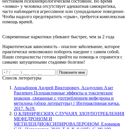
нестойком психоневрологическом состоянии. Во время
«ломки» у человека отсутствует адекватная самокритика,
часто наблюдается агрессивное или суицидальное поведение.
Чтобы надолго предотвратить «срыв», требуется комплексная
помощь врачей.
Современные наркотики убивают быстрее, чем за 2 года
Наркотическая зависимость - опасное заболевание, которое
практически невозможно побороть наедине с самим собой.
Наши специалисты готовы прийти на помощь и справится с
самыми запущенными стадиями болезни!
Позвоните мне
Список литературы
Анцыборов Андрей Викторович, Асадуллин Азат
Раилевич Психоактивные эффекты и токсические
реакции, связанные с употреблением мефедрона и
метилона (обзор литературы) // Интерактивная наука.
2017. №19.
О КЛИНИЧЕСКИХ СЛУЧАЯХ ЗЛОУПОТРЕБЛЕНИЯ
МЕФЕДРОНОМ И
МЕТИЛЕНДИОКСИПИРОВАЛЕРОНОМ, Еловиков