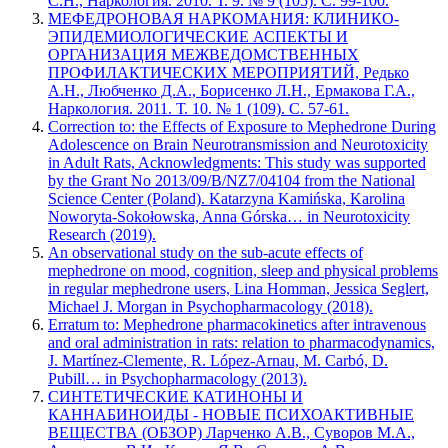
С.Н., Наркология. 2010. Т. 9. № 9 (105). С. 99-100.
МЕФЕДРОНОВАЯ НАРКОМАНИЯ: КЛИНИКО-
ЭПИДЕМИОЛОГИЧЕСКИЕ АСПЕКТЫ И
ОРГАНИЗАЦИЯ МЕЖВЕДОМСТВЕННЫХ
ПРОФИЛАКТИЧЕСКИХ МЕРОПРИЯТИЙ, Редько
А.Н., Любченко Д.А., Борисенко Л.Н., Ермакова Г.А.,
Наркология. 2011. Т. 10. № 1 (109). С. 57-61.
Correction to: the Effects of Exposure to Mephedrone During
Adolescence on Brain Neurotransmission and Neurotoxicity
in Adult Rats, Acknowledgments: This study was supported
by the Grant No 2013/09/B/NZ7/04104 from the National
Science Center (Poland). Katarzyna Kamińska, Karolina
Noworyta-Sokołowska, Anna Górska… in Neurotoxicity
Research (2019).
An observational study on the sub-acute effects of
mephedrone on mood, cognition, sleep and physical problems
in regular mephedrone users, Lina Homman, Jessica Seglert,
Michael J. Morgan in Psychopharmacology (2018).
Erratum to: Mephedrone pharmacokinetics after intravenous
and oral administration in rats: relation to pharmacodynamics,
J. Martínez-Clemente, R. López-Arnau, M. Carbó, D.
Pubill… in Psychopharmacology (2013).
СИНТЕТИЧЕСКИЕ КАТИНОНЫ И
КАННАБИНОИДЫ - НОВЫЕ ПСИХОАКТИВНЫЕ
ВЕЩЕСТВА (ОБЗОР) Ларченко А.В., Суворов М.А.,