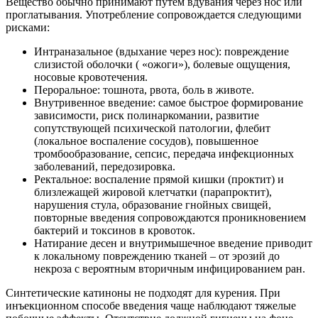
Вещество обычно принимают путем вдувания через нос или
проглатывания. Употребление сопровождается следующими
рисками:
Интраназальное (вдыхание через нос): повреждение
слизистой оболочки ( «ожоги»), болевые ощущения,
носовые кровотечения.
Пероральное: тошнота, рвота, боль в животе.
Внутривенное введение: самое быстрое формирование
зависимости, риск полинаркомании, развитие
сопутствующей психической патологии, флебит
(локальное воспаление сосудов), повышенное
тромбообразование, сепсис, передача инфекционных
заболеваний, передозировка.
Ректальное: воспаление прямой кишки (проктит) и
близлежащей жировой клетчатки (парапроктит),
нарушения стула, образование гнойных свищей,
повторные введения сопровождаются проникновением
бактерий и токсинов в кровоток.
Натирание десен и внутримышечное введение приводит
к локальному повреждению тканей – от эрозий до
некроза с вероятным вторичным инфицированием ран.
Синтетические катиноны не подходят для курения. При
инъекционном способе введения чаще наблюдают тяжелые