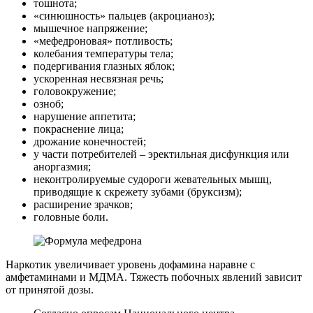
тошнота;
«синюшность» пальцев (акроцианоз);
мышечное напряжение;
«мефедроновая» потливость;
колебания температуры тела;
подергивания глазных яблок;
ускоренная несвязная речь;
головокружение;
озноб;
нарушение аппетита;
покраснение лица;
дрожание конечностей;
у части потребителей – эректильная дисфункция или
аноргазмия;
неконтролируемые судороги жевательных мышц,
приводящие к скрежету зубами (бруксизм);
расширение зрачков;
головные боли.
Наркотик увеличивает уровень дофамина наравне с
амфетаминами и МДМА. Тяжесть побочных явлений зависит
от принятой дозы.