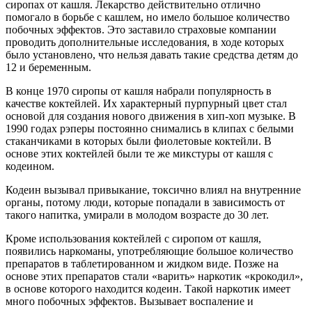
сиропах от кашля. Лекарство действительно отлично
помогало в борьбе с кашлем, но имело большое количество
побочных эффектов. Это заставило страховые компании
проводить дополнительные исследования, в ходе которых
было установлено, что нельзя давать такие средства детям до
12 и беременным.
В конце 1970 сиропы от кашля набрали популярность в
качестве коктейлей. Их характерный пурпурный цвет стал
основой для создания нового движения в хип-хоп музыке. В
1990 годах рэперы постоянно снимались в клипах с белыми
стаканчиками в которых были фиолетовые коктейли. В
основе этих коктейлей были те же микстуры от кашля с
кодеином.
Кодеин вызывал привыкание, токсично влиял на внутренние
органы, потому люди, которые попадали в зависимость от
такого напитка, умирали в молодом возрасте до 30 лет.
Кроме использования коктейлей с сиропом от кашля,
появились наркоманы, употребляющие большое количество
препаратов в таблетированном и жидком виде. Позже на
основе этих препаратов стали «варить» наркотик «крокодил»,
в основе которого находится кодеин. Такой наркотик имеет
много побочных эффектов. Вызывает воспаление и