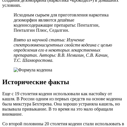
создания дезоморфина (наркотика «крокодил») в домашних
условиях.
Исходным сырьем для приготовления наркотика
дезоморфин являются дешёвые
кодеинсодеражащие препараты: Пенталгин,
Пенталгин Плюс, Седалгин.
Взято из научной статьи: Изучение
спектролюменисцентных свойств кодеина с целью
определения его в некоторых лекарственных
препаратах. Авторы: В.В. Немихин, С.В. Качин,
Т.С. Шахворостова.
Исторические факты
Еще с 19 столетия кодеин использовали как настойку от
кашля. В России одним из первых средств на основе кодеина
была микстура Бехтерева. Она хорошо устраняла кашель, но
вызывала привыкание. В то время на это мало обращали
внимание.
Со второй половины 20 столетия кодеин стали использовать в