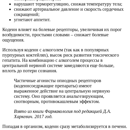
нарушают терморегуляцию, снижая температуру тела;
снижают артериальное давление и скорость сердечных
сокращений;
угнетают аппетит.
Кодеин влияет на болевые рецепторы, увеличивая их порог
возбудимости, простыми словами – снижает болевые
ощущения.
Используя кодеин с алкоголем (так как в популярных
пурпурных коктейлях), высок риск развития токсического
гепатита. На комбинацию с алкоголем процессы в
центральной нервной системе замедляются еще больше,
вплоть до потери сознания.
Частичные агонисты опиодных рецепторов
(кодеинсоедржащие препараты) имеют
выраженное действие на центральную нервную
систему. Оно проявляется анальгезирующим,
снотворным, противокашлевым эффектом.
Взято из книги Фармакология под редакцией Д.А.
Харкевич. 2017 год.
Попадая в организм, кодеин сразу метаболизируется в печени.