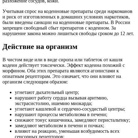
разложение сосудов, кожи.
Учитывая спрос на кодеиновые препараты среди наркоманов
и риск от изготовленных в домашних условиях наркотиков,
были введены санкции на кодеиновые препараты. В России
запрещен свободный сбыт препаратов с кодеином. За
нарушение закона можно лишиться свободы сроком до 12 лет.
Действие на организм
В чистом виде или в виде сиропа или таблеток от кашля
кодеин действует токсически. Эффект кодеина похожий с
морфином. Оба этих препарата являются агонистами к
опиатным рецепторам. Это означает, что они влияют на
организм следующим образом:
угнетают дыхательный центр;
нарушают работу сердца вызывая аритмию,
экстрасистолию, ишемию миокарда;
угнетают кашлевой и сердечно-сосудистый центры;
нарушают процессы метаболизма в печени;
снижают тонус кишечника, замедляют перистальтику;
замедляют метаболизм в печени и почках;
влияют на реакцию, уменьшая возбудимость всех
сенсорных рецепторов;