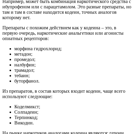
Например, может быть комбинация наркотического средства с
ибупрофеном или с парацетамолом. Это разные препараты, но
там и там в составе находится кодеин, точных аналогов
которому нет.
Препараты с похожим действием как у кодеина – это, в
первую очередь, наркотические анальгетики или агонисты
опиатных рецепторов:
морфина гидрохлорид;
метадон;
промедол;
налбуфин;
трамадол;
тебаин;
буторфанол.
Из препаратов, в состав которых входит кодеин, чаще всего
используют следующие:
Коделмикст;
Солпадеин;
Терпинкод;
Викодин.
На рынке наркотиков аналогами кодеина являются: героин,