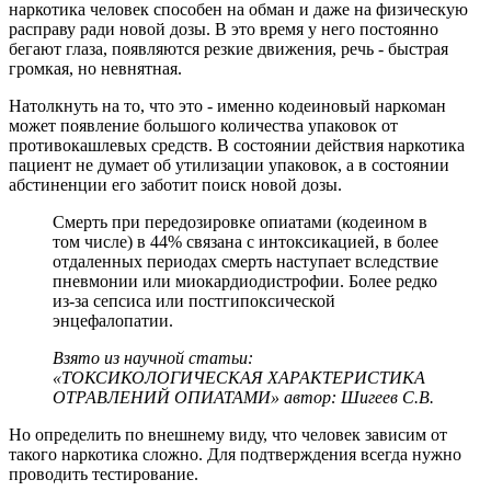
наркотика человек способен на обман и даже на физическую
расправу ради новой дозы. В это время у него постоянно
бегают глаза, появляются резкие движения, речь - быстрая
громкая, но невнятная.
Натолкнуть на то, что это - именно кодеиновый наркоман
может появление большого количества упаковок от
противокашлевых средств. В состоянии действия наркотика
пациент не думает об утилизации упаковок, а в состоянии
абстиненции его заботит поиск новой дозы.
Смерть при передозировке опиатами (кодеином в
том числе) в 44% связана с интоксикацией, в более
отдаленных периодах смерть наступает вследствие
пневмонии или миокардиодистрофии. Более редко
из-за сепсиса или постгипоксической
энцефалопатии.
Взято из научной статьи:
«ТОКСИКОЛОГИЧЕСКАЯ ХАРАКТЕРИСТИКА
ОТРАВЛЕНИЙ ОПИАТАМИ» автор: Шигеев С.В.
Но определить по внешнему виду, что человек зависим от
такого наркотика сложно. Для подтверждения всегда нужно
проводить тестирование.