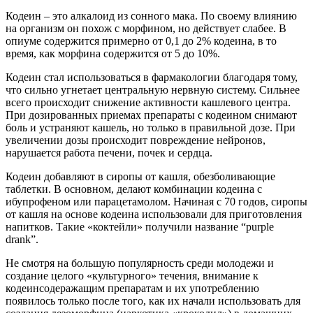
Кодеин – это алкалоид из сонного мака. По своему влиянию
на организм он похож с морфином, но действует слабее. В
опиуме содержится примерно от 0,1 до 2% кодеина, в то
время, как морфина содержится от 5 до 10%.
Кодеин стал использоваться в фармакологии благодаря тому,
что сильно угнетает центральную нервную систему. Сильнее
всего происходит снижение активности кашлевого центра.
При дозированных приемах препараты с кодеином снимают
боль и устраняют кашель, но только в правильной дозе. При
увеличении дозы происходит повреждение нейронов,
нарушается работа печени, почек и сердца.
Кодеин добавляют в сиропы от кашля, обезболивающие
таблетки. В основном, делают комбинации кодеина с
ибупрофеном или парацетамолом. Начиная с 70 годов, сиропы
от кашля на основе кодеина использовали для приготовления
напитков. Такие «коктейли» получили название “purple
drank”.
Не смотря на большую популярность среди молодежи и
создание целого «культурного» течения, внимание к
кодеинсодеражащим препаратам и их употреблению
появилось только после того, как их начали использовать для