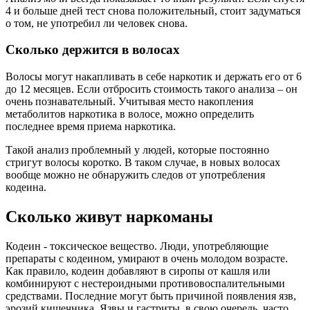
4 и больше дней тест снова положительный, стоит задуматься
о том, не употребил ли человек снова.
Сколько держится в волосах
Волосы могут накапливать в себе наркотик и держать его от 6
до 12 месяцев. Если отбросить стоимость такого анализа – он
очень познавательный. Учитывая место накопления
метаболитов наркотика в волосе, можно определить
последнее время приема наркотика.
Такой анализ проблемный у людей, которые постоянно
стригут волосы коротко. В таком случае, в новых волосах
вообще можно не обнаружить следов от употребления
кодеина.
Сколько живут наркоманы
Кодеин - токсическое вещество. Люди, употребляющие
препараты с кодеином, умирают в очень молодом возрасте.
Как правило, кодеин добавляют в сиропы от кашля или
комбинируют с нестероидными противовоспалительными
средствами. Последние могут быть причиной появления язв,
эрозий кишечника. Язвы и гастриты, в свою очередь, часто