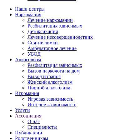
Наши центры
Наркомания
Лечение наркомании
Реабилитация зависимых
Детоксикация
Лечение несовершеннолетних
Снятие ломки
Амбулаторное лечение
УБОД
Алкоголизм
Реабилитация зависимых
Вызов нарколога на дом
Вывод из запоя
Женский алкоголизм
Пивной алкоголизм
Игромания
Игровая зависимость
Интернет-зависимость
Услуги
Ассоциация
О нас
Специалисты
Публикации
Родственникам