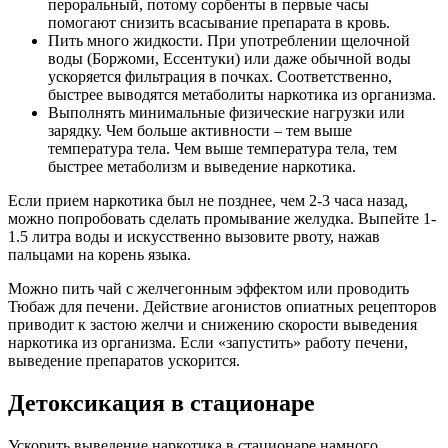
пероральный, потому сорбенты в первые часы
помогают снизить всасывание препарата в кровь.
Пить много жидкости. При употреблении щелочной
воды (Боржоми, Ессентуки) или даже обычной воды
ускоряется фильтрация в почках. Соответственно,
быстрее выводятся метаболиты наркотика из организма.
Выполнять минимальные физические нагрузки или
зарядку. Чем больше активности – тем выше
температура тела. Чем выше температура тела, тем
быстрее метаболизм и выведение наркотика.
Если прием наркотика был не позднее, чем 2-3 часа назад,
можно попробовать сделать промывание желудка. Выпейте 1-
1.5 литра воды и искусственно вызовите рвоту, нажав
пальцами на корень языка.
Можно пить чай с желчегонным эффектом или проводить
Тюбаж для печени. Действие агонистов опиатных рецепторов
приводит к застою желчи и снижению скорости выведения
наркотика из организма. Если «запустить» работу печени,
выведение препаратов ускорится.
Детоксикация в стационаре
Ускорить выведение наркотика в стационаре намного