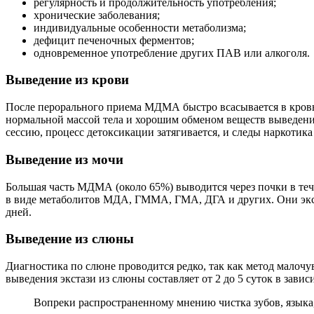
регулярность и продолжительность употребления;
хронические заболевания;
индивидуальные особенности метаболизма;
дефицит печеночных ферментов;
одновременное употребление других ПАВ или алкоголя.
Выведение из крови
После перорального приема МДМА быстро всасывается в кровь 
нормальной массой тела и хорошим обменом веществ выведение 
сессию, процесс детоксикации затягивается, и следы наркотика
Выведение из мочи
Большая часть МДМА (около 65%) выводится через почки в теч
в виде метаболитов МДА, ГММА, ГМА, ДГА и других. Они экскр
дней.
Выведение из слюны
Диагностика по слюне проводится редко, так как метод малочу
выведения экстази из слюны составляет от 2 до 5 суток в зави
Вопреки распространенному мнению чистка зубов, языка,