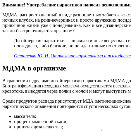
Внимание! Употребление наркотиков наносит невосполнимый
МДМА, распространенный в виде разноцветных таблеток «экста
ночных клубах, на рейв-вечеринках и просто дружеских посиде
привычной жизни уже с понедельника. Как и все дизайнерские
так ли быстро очищается организм?
Дизайнерские наркотики — психоактивные вещества - си
последнего, либо близкие, но не идентичные по строени
Остапенко Ю. Н. Отравление наркотиками и психодислепт
МДМА в организме
В сравнении с другими дизайнерскими наркотиками МДМА довол
Биотрансформация исходных молекул осуществляется нескольк
кровотоке, выводятся через почки с мочой и могут выступать
Среди продуктов распада присутствует МДА (метилендиоксиа
наркотического опьянения повторяются спустя несколько суток
масса тела;
процент мышечной ткани;
принятая доза вещества;