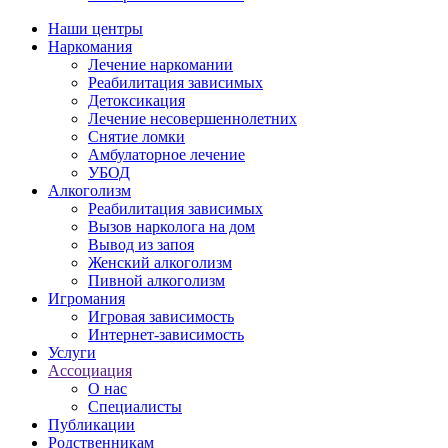
Наши центры
Наркомания
Лечение наркомании
Реабилитация зависимых
Детоксикация
Лечение несовершеннолетних
Снятие ломки
Амбулаторное лечение
УБОД
Алкоголизм
Реабилитация зависимых
Вызов нарколога на дом
Вывод из запоя
Женский алкоголизм
Пивной алкоголизм
Игромания
Игровая зависимость
Интернет-зависимость
Услуги
Ассоциация
О нас
Специалисты
Публикации
Родственникам