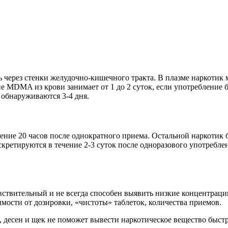
через стенки желудочно-кишечного тракта. В плазме наркотик м
MDMA из крови занимает от 1 до 2 суток, если употребление бы
 обнаруживаются 3-4 дня.
ение 20 часов после однократного приема. Остальной наркотик
етируются в течение 2-3 суток после одноразового употреблени
вствительный и не всегда способен выявить низкие концентрации
симости от дозировки, «чистоты» таблеток, количества приемов.
 десен и щек не поможет вывести наркотическое вещество быстр