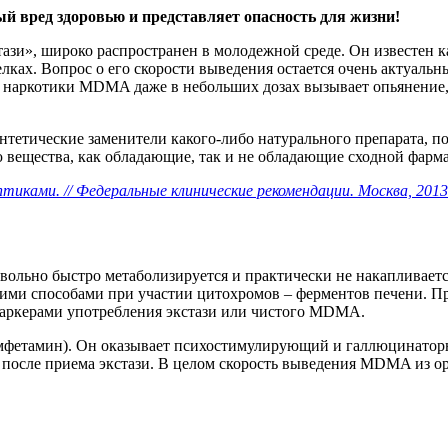
 вред здоровью и представляет опасность для жизни!
зи», широко распространен в молодежной среде. Он известен ка
лках. Вопрос о его скорости выведения остается очень актуальн
 наркотики MDMA даже в небольших дозах вызывает опьянение, 
нтетические заменители какого-либо натурального препарата, п
ю вещества, как обладающие, так и не обладающие сходной фарм
иками. // Федеральные клинические рекомендации. Москва, 2013
ьно быстро метаболизируется и практически не накапливается в
ими способами при участии цитохромов – ферментов печени. Пр
 маркерами употребления экстази или чистого MDMA.
мфетамин). Он оказывает психостимулирующий и галлюцинаторн
 после приема экстази. В целом скорость выведения MDMA из ор