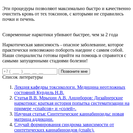
Эти процедуры позволяют максимально быстро и качественно
очистить кровь от тех токсинов, с которыми не справились
почки и печень.
Современные наркотики убивают быстрее, чем за 2 года
Наркотическая зависимость - опасное заболевание, которое
практически невозможно побороть наедине с самим собой.
Наши специалисты готовы прийти на помощь и справится с
самыми запущенными стадиями болезни!
Позвоните мне
Список литературы
Лекция кафедры токсикологи. Медицина неотложных
состояний Курдиль Н.В.
Статья В.В. Мрыхин А.В. Анциборов: Дизайнерские
наркотики: краткая история попытка систематизации на
примере «спайсов» и «солей».
Научная статья: Синтетические каннабиноиды: новая
матрица аддикции.
Случай формирования синдрома зависимости от
синтетических каннабиноидов (спайс).