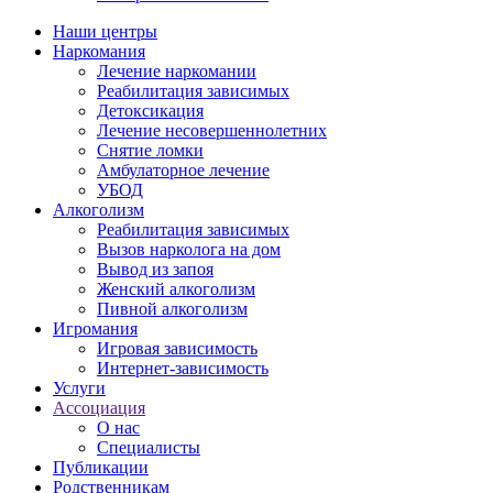
Наши центры
Наркомания
Лечение наркомании
Реабилитация зависимых
Детоксикация
Лечение несовершеннолетних
Снятие ломки
Амбулаторное лечение
УБОД
Алкоголизм
Реабилитация зависимых
Вызов нарколога на дом
Вывод из запоя
Женский алкоголизм
Пивной алкоголизм
Игромания
Игровая зависимость
Интернет-зависимость
Услуги
Ассоциация
О нас
Специалисты
Публикации
Родственникам