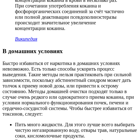
концентрации кокаина в крови в несколько раз.
При сочетании употребления кокаина и
фосфорорганических соединений за счёт частично
или полной деактивации псевдохолинэстеразы
происходит значительное увеличение
концентрации кокаина.
Википедия
В домашних условиях
Быстро избавиться от наркотика в домашних условиях
невозможно. Есть только способы ускорить процесс
выведения. Такие методы нельзя практиковать при сильной
зависимости, поскольку абстинентный синдром может дать
толчок к приему новой дозы, или привести к острому
состоянию. Методы домашней очистки подходят только в
случае очень редкого или однократного приема кокаина, при
условии нормального функционирования почек, печени и
сердечно-сосудистой системы. Чтобы быстрее избавиться от
токсинов, следует:
Пить много жидкости. Для этого лучше всего выбирать
чистую негазированную воду, отвары трав, натуральные
соки, кисломолочные продукты.