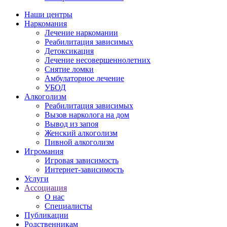
Наши центры
Наркомания
Лечение наркомании
Реабилитация зависимых
Детоксикация
Лечение несовершеннолетних
Снятие ломки
Амбулаторное лечение
УБОД
Алкоголизм
Реабилитация зависимых
Вызов нарколога на дом
Вывод из запоя
Женский алкоголизм
Пивной алкоголизм
Игромания
Игровая зависимость
Интернет-зависимость
Услуги
Ассоциация
О нас
Специалисты
Публикации
Родственникам