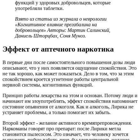
функций у здоровых добровольцев, которые
употребляли таблетки.
Взято из статьи из журнала о неврологии
«Когнитивное влияние прегабалина на
добровольцев» Авторы: Мартин Салинский,
Даниель Шторцбах, Соня Муноз.
Эффект от аптечного наркотика
В первые дни после самостоятельного повышения дозы люди
описывают, что у них появляется ощущение спокойствия. Это
не так хорошо, как может показаться. Дело в том, что за этим
спокойствием кроется угнетение работы центральной
нервной системы, когнитивных функций.
Принцип работы лекарства на этом и основан. Потому люди и
начинают им злоупотреблять, эффект спокойствия напоминает
состояние опьянения от алкоголя. Как и алкоголь, Лирика не
устраняет проблемы, а только помогает их забыть.
Второй эффект - желание активного времяпрепровождения.
Наркоманы говорят про препарат: после Лирики метла
становится пылесосом. Это означает, что человеку хочется
выполнять любую работу, лишь бы удовлетворить желание