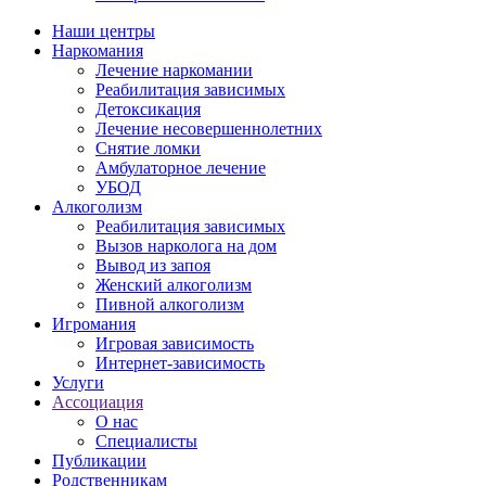
Наши центры
Наркомания
Лечение наркомании
Реабилитация зависимых
Детоксикация
Лечение несовершеннолетних
Снятие ломки
Амбулаторное лечение
УБОД
Алкоголизм
Реабилитация зависимых
Вызов нарколога на дом
Вывод из запоя
Женский алкоголизм
Пивной алкоголизм
Игромания
Игровая зависимость
Интернет-зависимость
Услуги
Ассоциация
О нас
Специалисты
Публикации
Родственникам