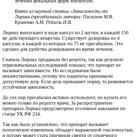
лечении фокальных форм эпилепсии.
Взято из научной статьи «Зависимость от
Лирики (прегабалина)» авторы: Пискунов М.В.
Кривенко А.М. Рейхель Н.В.
Лирику выпускают в виде капсул по 2 шутки, в каждой 150
мг действующего вещества. Существует дозировка по 4
капсулы, в каждой из которых по 75 мг прегабалина. Это
сделано для удобства дозирования во время лечения.
Сначала Лирику продавали без рецепта, так как результат
первоначальных исследований показал, что препарат не
вызывает зависимости. Но исследования были
некачественными, потому что пациенты принимали
допустимую дозу. Если доза превышает норму, то развивается
устойчивая зависимость.
До сих пор прегабалин активно используют, но купить его
можно только по рецепту врача. За распространение
препарата Лирика предусмотрено уголовное наказание по
статье УК РФ 234.
Так как было установлено, что препарат вызывает
психические изменения, обладает выраженной токсичностью,
и потому может стать причиной смерти от сердечного