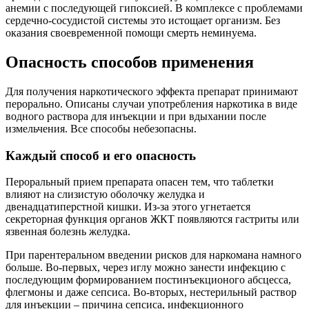
анемии с последующей гипоксией. В комплексе с проблемами
сердечно-сосудистой системы это истощает организм. Без
оказания своевременной помощи смерть неминуема.
Опасность способов применения
Для получения наркотического эффекта препарат принимают
перорально. Описаны случаи употребления наркотика в виде
водного раствора для инъекции и при вдыхании после
измельчения. Все способы небезопасны.
Каждый способ и его опасность
Пероральный прием препарата опасен тем, что таблетки
влияют на слизистую оболочку желудка и
двенадцатиперстной кишки. Из-за этого угнетается
секреторная функция органов ЖКТ появляются гастриты или
язвенная болезнь желудка.
При парентеральном введении рисков для наркомана намного
больше. Во-первых, через иглу можно занести инфекцию с
последующим формированием постинъекционого абсцесса,
флегмоны и даже сепсиса. Во-вторых, нестерильный раствор
для инъекции – причина сепсиса, инфекционного