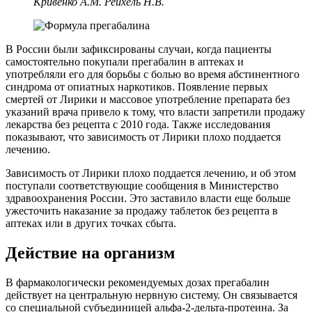
Кривенко А.М. Рейхель Н.В.
В России были зафиксированы случаи, когда пациенты
самостоятельно покупали прегабалин в аптеках и
употребляли его для борьбы с болью во время абстинентного
синдрома от опиатных наркотиков. Появление первых
смертей от Лирики и массовое употребление препарата без
указаний врача привело к тому, что власти запретили продажу
лекарства без рецепта с 2010 года. Также исследования
показывают, что зависимость от Лирики плохо поддается
лечению.
Зависимость от Лирики плохо поддается лечению, и об этом
поступали соответствующие сообщения в Министерство
здравоохранения России. Это заставило власти еще больше
ужесточить наказание за продажу таблеток без рецепта в
аптеках или в других точках сбыта.
Действие на организм
В фармакологически рекомендуемых дозах прегабалин
действует на центральную нервную систему. Он связывается
со специальной субъединицей альфа-2-дельта-протеина. За