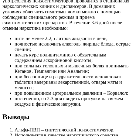
употребления психостимуляторов проводится в стационарах
наркологических клиник и диспансеров. В домашних
условиях облегчить симптомы ломки можно с помощью
соблюдения специального режима и приема
симптоматических препаратов. В течение 3-6 дней после
отмены наркотика необходимо:
пить не менее 2-2,5 литров жидкости в день;
полностью исключить алкоголь, жирные блюда, острые
специи;
начать курс поливитаминов с обязательным
содержанием аскорбиновой кислоты;
при сильных головных и мышечных болях принимать
Кетанов, Темпалгин или Анальгин;
при бессоннице и раздражительности использовать
таблетки валерианы лекарственной, отвары мяты и
мелиссы;
при повышенном артериальном давлении – Корвалол;
постепенно, со 2-3 дня вводить прогулки на свежем
воздухе и физические нагрузки.
Выводы
Альфа-ПВП – синтетический психостимулятор.
Используется в качестве наркотического средства,