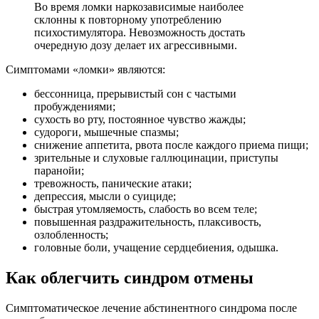
Во время ломки наркозависимые наиболее
склонны к повторному употреблению
психостимулятора. Невозможность достать
очередную дозу делает их агрессивными.
Симптомами «ломки» являются:
бессонница, прерывистый сон с частыми
пробуждениями;
сухость во рту, постоянное чувство жажды;
судороги, мышечные спазмы;
снижение аппетита, рвота после каждого приема пищи;
зрительные и слуховые галлюцинации, приступы
паранойи;
тревожность, панические атаки;
депрессия, мысли о суициде;
быстрая утомляемость, слабость во всем теле;
повышенная раздражительность, плаксивость,
озлобленность;
головные боли, учащение сердцебиения, одышка.
Как облегчить синдром отмены
Симптоматическое лечение абстинентного синдрома после