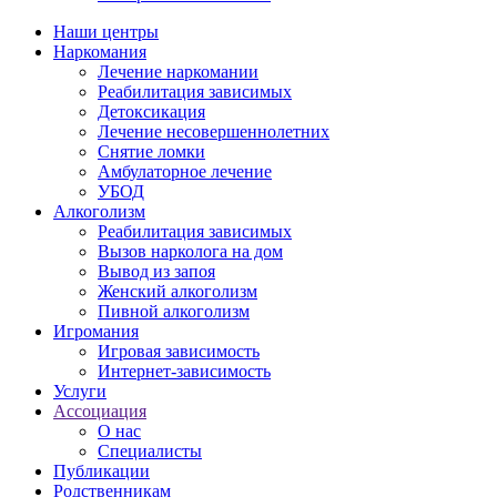
Наши центры
Наркомания
Лечение наркомании
Реабилитация зависимых
Детоксикация
Лечение несовершеннолетних
Снятие ломки
Амбулаторное лечение
УБОД
Алкоголизм
Реабилитация зависимых
Вызов нарколога на дом
Вывод из запоя
Женский алкоголизм
Пивной алкоголизм
Игромания
Игровая зависимость
Интернет-зависимость
Услуги
Ассоциация
О нас
Специалисты
Публикации
Родственникам