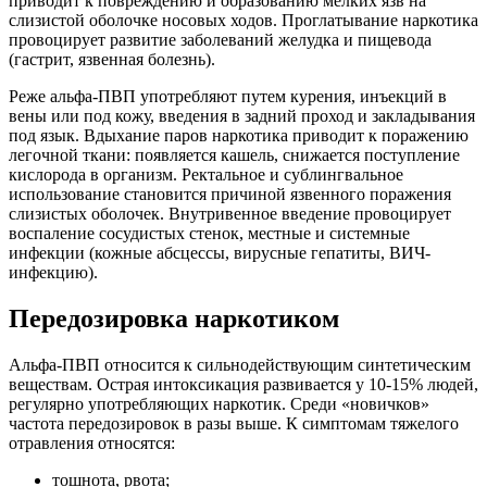
приводит к повреждению и образованию мелких язв на
слизистой оболочке носовых ходов. Проглатывание наркотика
провоцирует развитие заболеваний желудка и пищевода
(гастрит, язвенная болезнь).
Реже альфа-ПВП употребляют путем курения, инъекций в
вены или под кожу, введения в задний проход и закладывания
под язык. Вдыхание паров наркотика приводит к поражению
легочной ткани: появляется кашель, снижается поступление
кислорода в организм. Ректальное и сублингвальное
использование становится причиной язвенного поражения
слизистых оболочек. Внутривенное введение провоцирует
воспаление сосудистых стенок, местные и системные
инфекции (кожные абсцессы, вирусные гепатиты, ВИЧ-
инфекцию).
Передозировка наркотиком
Альфа-ПВП относится к сильнодействующим синтетическим
веществам. Острая интоксикация развивается у 10-15% людей,
регулярно употребляющих наркотик. Среди «новичков»
частота передозировок в разы выше. К симптомам тяжелого
отравления относятся:
тошнота, рвота;