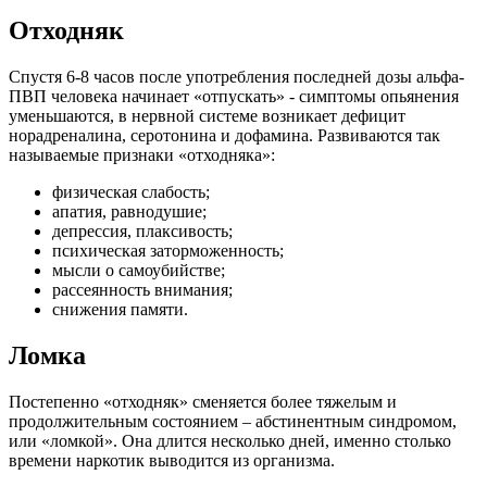
Отходняк
Спустя 6-8 часов после употребления последней дозы альфа-
ПВП человека начинает «отпускать» - симптомы опьянения
уменьшаются, в нервной системе возникает дефицит
норадреналина, серотонина и дофамина. Развиваются так
называемые признаки «отходняка»:
физическая слабость;
апатия, равнодушие;
депрессия, плаксивость;
психическая заторможенность;
мысли о самоубийстве;
рассеянность внимания;
снижения памяти.
Ломка
Постепенно «отходняк» сменяется более тяжелым и
продолжительным состоянием – абстинентным синдромом,
или «ломкой». Она длится несколько дней, именно столько
времени наркотик выводится из организма.