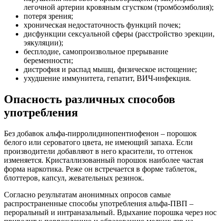
легочной артерии кровяным сгустком (тромбоэмболия);
потеря зрения;
хроническая недостаточность функций почек;
дисфункции сексуальной сферы (расстройство эрекции,
эякуляции);
бесплодие, самопроизвольное прерывание
беременности;
дистрофия и распад мышц, физическое истощение;
ухудшение иммунитета, гепатит, ВИЧ-инфекция.
Опасность различных способов
употребления
Без добавок альфа-пирролидинопентиофенон – порошок
белого или сероватого цвета, не имеющий запаха. Если
производители добавляют в него красители, то оттенок
изменяется. Кристаллизованный порошок наиболее частая
форма наркотика. Реже он встречается в форме таблеток,
блоттеров, капсул, жевательных резинок.
Согласно результатам анонимных опросов самые
распространенные способы употребления альфа-ПВП –
пероральный и интраназальный. Вдыхание порошка через нос