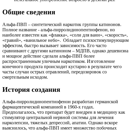
Общие сведения
Альфа-ПВП – синтетический наркотик группы катинонов.
Полное название - альфа-пирролидинопентиофенон, но
наиболее известен как «флакка», «соли для ванн», «скорость»,
«гравий», «ванильное небо». Обладает психостимулирующим
эффектом, быстро вызывает зависимость. Его часто
сравнивают с другими катиноном – МДПВ, однако дешевизна
и мощное действие сделали альфа-ПВП более
распространенным уличным наркотиком. Изготовление
конечного продукта происходит кустарно в результате чего
часты случаи острых отравлений, передозировок со
смертельным исходом.
История создания
Альфа-пирролидинопентиофенон разработан германской
фармацевтической компанией в 1960-х годах.
Предполагалось, что препарат будет внедрен в медицину как
стимулятор центральной нервной системы для лечения
нарколепсии, тяжелых депрессий, апатии. Однако вскоре
выяснилось, что альфа-ПВП имеет множество побочных