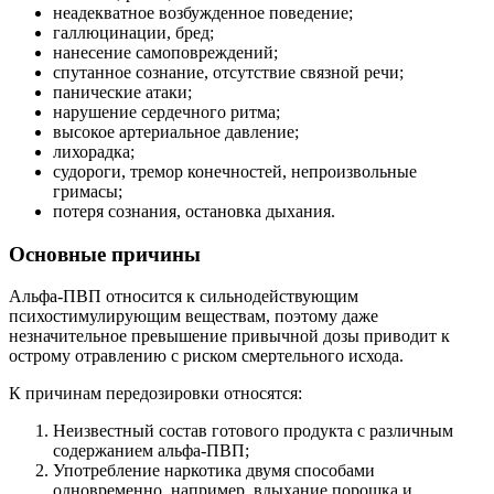
неадекватное возбужденное поведение;
галлюцинации, бред;
нанесение самоповреждений;
спутанное сознание, отсутствие связной речи;
панические атаки;
нарушение сердечного ритма;
высокое артериальное давление;
лихорадка;
судороги, тремор конечностей, непроизвольные
гримасы;
потеря сознания, остановка дыхания.
Основные причины
Альфа-ПВП относится к сильнодействующим
психостимулирующим веществам, поэтому даже
незначительное превышение привычной дозы приводит к
острому отравлению с риском смертельного исхода.
К причинам передозировки относятся:
Неизвестный состав готового продукта с различным
содержанием альфа-ПВП;
Употребление наркотика двумя способами
одновременно, например, вдыхание порошка и