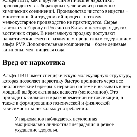
Альфа-ПВП, как и другие синтетические наркотики,
производится в лабораторных условиях из различных
химических соединений. Производство чистого вещества –
многоэтапный и трудоемкий процесс, поэтому
мелкокустарное производство не практикуется. Сырье
завозится в Европу и Россию из Китая и некоторых других
восточных стран. В нелегальную продажу поступают
наркотические смеси с различным процентным содержанием
альфа-PVP. Дополнительные компоненты – более дешевые
катиноны, мел, пищевая сода.
Вред от наркотика
Альфа-ПВП имеет специфическую молекулярную структуру,
которая позволяет наркотику быстро проникать через все
биологические барьеры к нервной системе и вызывать в ней
мощный выброс активных веществ (моноаминов). Это
приводит к сильной и кратковременной интоксикации, а
также к формированию психической и физической
зависимости за несколько употреблений.
У наркоманов наблюдается неуклонная
эмоционально-личностная деградация и резкое
ухудшение здоровья.