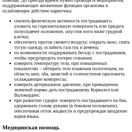
помощи. До приезда врачей нужно проводить мероприятия,
поддерживающие жизненные функции организма и
ослабляющие действие наркотика:
снизить физическую активность пострадавшего,
уложить на горизонтальную поверхность или придать
полусидячее положение, опустив ноги ниже грудной
клетки;
обеспечить приток свежего воздуха: открыть окно, снять
тугую одежду, ослабить галстук и ремень;
по возможности поддерживать беседу с пострадавшим,
чтобы предупредить потерю сознания;
измерить температуру тела, при повышенных
показателях – обтирать тело влажным полотенцем, на
область шеи, лба, запястий и голеностопов приложить
охлаждающие компрессы;
измерить артериальное давление, при превышении
значений нормы дать пострадавшему Корвалол или
Валокордин;
при развитии судорог повернуть пострадавшего на бок,
удерживать голову руками (в боковом положении),
обеспечивая отток жидкости и предупреждая западение
корня языка.
Медицинская помощь