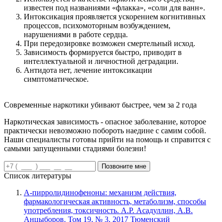
известен под названиями «флакка», «соли для ванн».
Интоксикация проявляется ускорением когнитивных
процессов, психомоторным возбуждением,
нарушениями в работе сердца.
При передозировке возможен смертельный исход.
Зависимость формируется быстро, приводит в
интеллектуальной и личностной деградации.
Антидота нет, лечение интоксикации
симптоматическое.
Современные наркотики убивают быстрее, чем за 2 года
Наркотическая зависимость - опасное заболевание, которое
практически невозможно побороть наедине с самим собой.
Наши специалисты готовы прийти на помощь и справится с
самыми запущенными стадиями болезни!
Позвоните мне
Список литературы
А-пирролидинофеноны: механизм действия,
фармакологическая активность, метаболизм, способы
употребления, токсичность. А.Р. Асадуллин, А.В.
Анцыборов. Том 19, № 3, 2017 Тюменский