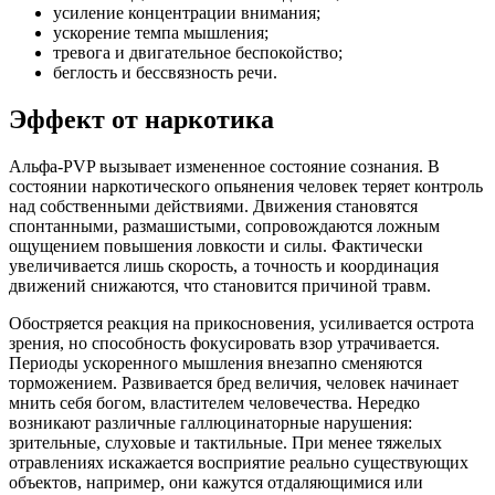
усиление концентрации внимания;
ускорение темпа мышления;
тревога и двигательное беспокойство;
беглость и бессвязность речи.
Эффект от наркотика
Альфа-PVP вызывает измененное состояние сознания. В
состоянии наркотического опьянения человек теряет контроль
над собственными действиями. Движения становятся
спонтанными, размашистыми, сопровождаются ложным
ощущением повышения ловкости и силы. Фактически
увеличивается лишь скорость, а точность и координация
движений снижаются, что становится причиной травм.
Обостряется реакция на прикосновения, усиливается острота
зрения, но способность фокусировать взор утрачивается.
Периоды ускоренного мышления внезапно сменяются
торможением. Развивается бред величия, человек начинает
мнить себя богом, властителем человечества. Нередко
возникают различные галлюцинаторные нарушения:
зрительные, слуховые и тактильные. При менее тяжелых
отравлениях искажается восприятие реально существующих
объектов, например, они кажутся отдаляющимися или