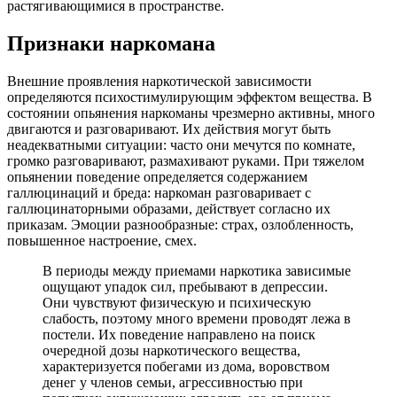
растягивающимися в пространстве.
Признаки наркомана
Внешние проявления наркотической зависимости
определяются психостимулирующим эффектом вещества. В
состоянии опьянения наркоманы чрезмерно активны, много
двигаются и разговаривают. Их действия могут быть
неадекватными ситуации: часто они мечутся по комнате,
громко разговаривают, размахивают руками. При тяжелом
опьянении поведение определяется содержанием
галлюцинаций и бреда: наркоман разговаривает с
галлюцинаторными образами, действует согласно их
приказам. Эмоции разнообразные: страх, озлобленность,
повышенное настроение, смех.
В периоды между приемами наркотика зависимые
ощущают упадок сил, пребывают в депрессии.
Они чувствуют физическую и психическую
слабость, поэтому много времени проводят лежа в
постели. Их поведение направлено на поиск
очередной дозы наркотического вещества,
характеризуется побегами из дома, воровством
денег у членов семьи, агрессивностью при