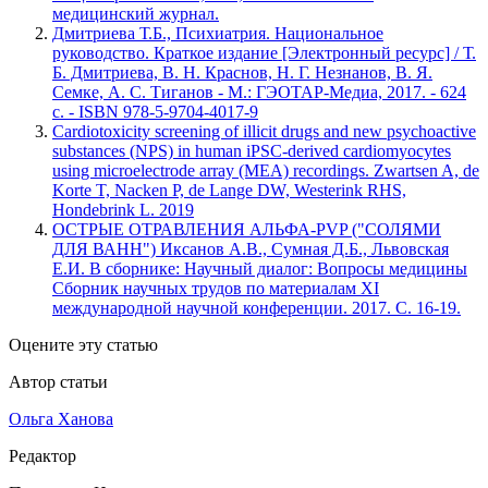
медицинский журнал.
Дмитриева Т.Б., Психиатрия. Национальное
руководство. Краткое издание [Электронный ресурс] / Т.
Б. Дмитриева, В. Н. Краснов, Н. Г. Незнанов, В. Я.
Семке, А. С. Тиганов - М.: ГЭОТАР-Медиа, 2017. - 624
с. - ISBN 978-5-9704-4017-9
Cardiotoxicity screening of illicit drugs and new psychoactive
substances (NPS) in human iPSC-derived cardiomyocytes
using microelectrode array (MEA) recordings. Zwartsen A, de
Korte T, Nacken P, de Lange DW, Westerink RHS,
Hondebrink L. 2019
ОСТРЫЕ ОТРАВЛЕНИЯ АЛЬФА-PVP ("СОЛЯМИ
ДЛЯ ВАНН") Иксанов А.В., Сумная Д.Б., Львовская
Е.И. В сборнике: Научный диалог: Вопросы медицины
Сборник научных трудов по материалам XI
международной научной конференции. 2017. С. 16-19.
Оцените эту статью
Автор статьи
Ольга Ханова
Редактор