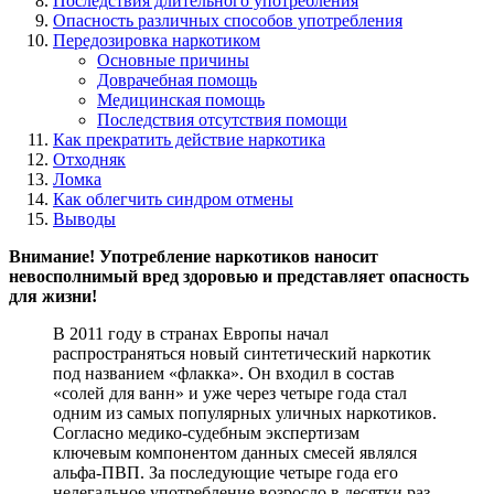
Последствия длительного употребления
Опасность различных способов употребления
Передозировка наркотиком
Основные причины
Доврачебная помощь
Медицинская помощь
Последствия отсутствия помощи
Как прекратить действие наркотика
Отходняк
Ломка
Как облегчить синдром отмены
Выводы
Внимание! Употребление наркотиков наносит
невосполнимый вред здоровью и представляет опасность
для жизни!
В 2011 году в странах Европы начал
распространяться новый синтетический наркотик
под названием «флакка». Он входил в состав
«солей для ванн» и уже через четыре года стал
одним из самых популярных уличных наркотиков.
Согласно медико-судебным экспертизам
ключевым компонентом данных смесей являлся
альфа-ПВП. За последующие четыре года его
нелегальное употребление возросло в десятки раз.