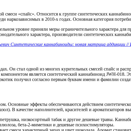
й смеси «спайс». Относится к группе синтетических каннабинои
и наркозависимых в 2010-х годах. Основная категория потребит
ательном уровне приняли меры ограничительного характера для
конодательного характера, производители синтетических канна
вич Синтетические каннабиноиды: новая матрица аддикции // 
дах. Он стал одной из многих курительных смесей спайс и расп
 компонентом является синтетический каннабиноид JWH-018. Эт
тик получил согласно первым буквам имени и фамилии создате
вом. Основные эффекты обеспечиваются действием синтетическ
ол). В качестве наполнителей, красителей и ароматизаторов в
петрушка, низкосортный табак и другие дешевые травы. Каннаби
еллюлоза, бета-2-миметики и дешевые психостимуляторы.
ает смеси характерный запах и цвет шоколада. Аромат становит