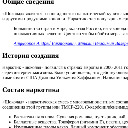
Общие сведения
«Шоколад» является разновидностью наркотической курительно
и другими продуктами конопли. Наркотик стал популярным сред
Большинство стран в мире, включая Россию, на законод
психоактивных веществ. Для того чтобы обойти меры за
Анцыборов Андрей Викторович, Мрыхин Владимир Валерье
История создания
Наркотик «шоколад» появился в странах Европы в 2006-2011 го
через интернет-магазины. Было установлено, что действующим
химиком из США Джоном Уильямом Хаффманом. Название нарко
Состав наркотика
«Шоколад» - наркотическая смесь с многокомпонентным соста
соединения этой группы или ТМСР-2201 (3-карбонилбензимидаз
Растительная основа. Сушеная ромашка, пустырник, чай, 
Балластные вещества. Токоферол (витамин Е), пектин, ц
Измельченные плоды какао. Данный компонент обеспечив