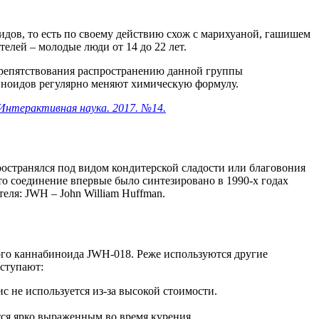
дов, то есть по своему действию схож с марихуаной, гашишем
елей – молодые люди от 14 до 22 лет.
 препятствования распространению данной группы
биноидов регулярно меняют химическую формулу.
Интерактивная наука. 2017. №14.
ространялся под видом кондитерской сладости или благовония
о соединение впервые было синтезировано в 1990-х годах
ля: JWH – John William Huffman.
ого каннабиноида JWH-018. Реже используются другие
ыступают:
с не используется из-за высокой стоимости.
ся ярко выраженным во время курения.