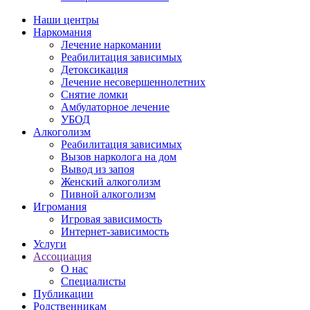
Наши центры
Наркомания
Лечение наркомании
Реабилитация зависимых
Детоксикация
Лечение несовершеннолетних
Снятие ломки
Амбулаторное лечение
УБОД
Алкоголизм
Реабилитация зависимых
Вызов нарколога на дом
Вывод из запоя
Женский алкоголизм
Пивной алкоголизм
Игромания
Игровая зависимость
Интернет-зависимость
Услуги
Ассоциация
О нас
Специалисты
Публикации
Родственникам