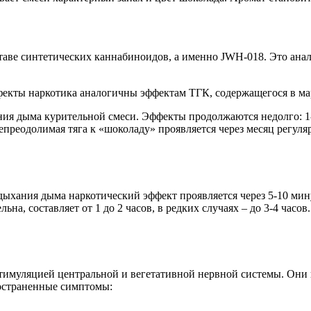
таве синтетических каннабиноидов, а именно JWH-018. Это ана
кты наркотика аналогичны эффектам ТГК, содержащегося в мари
ия дыма курительной смеси. Эффекты продолжаются недолго: 1-1
реодолимая тяга к «шоколаду» проявляется через месяц регулярн
дыхания дыма наркотический эффект проявляется через 5-10 мину
а, составляет от 1 до 2 часов, в редких случаях – до 3-4 часо
муляцией центральной и вегетативной нервной системы. Они не
ространенные симптомы: