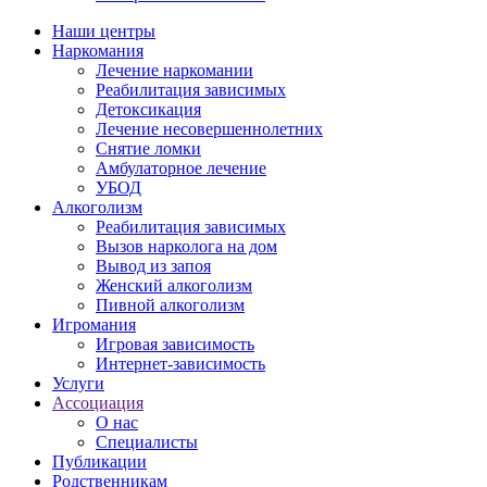
Наши центры
Наркомания
Лечение наркомании
Реабилитация зависимых
Детоксикация
Лечение несовершеннолетних
Снятие ломки
Амбулаторное лечение
УБОД
Алкоголизм
Реабилитация зависимых
Вызов нарколога на дом
Вывод из запоя
Женский алкоголизм
Пивной алкоголизм
Игромания
Игровая зависимость
Интернет-зависимость
Услуги
Ассоциация
О нас
Специалисты
Публикации
Родственникам