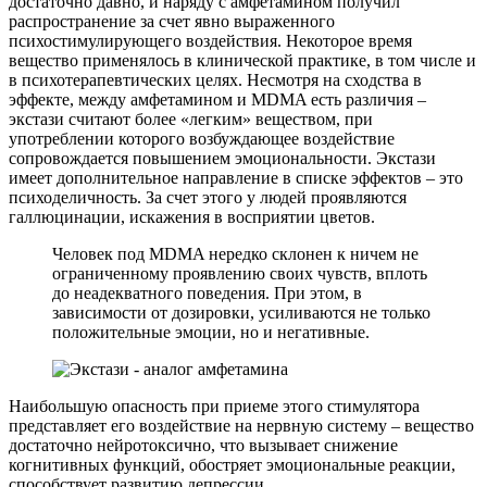
достаточно давно, и наряду с амфетамином получил
распространение за счет явно выраженного
психостимулирующего воздействия. Некоторое время
вещество применялось в клинической практике, в том числе и
в психотерапевтических целях. Несмотря на сходства в
эффекте, между амфетамином и MDMA есть различия –
экстази считают более «легким» веществом, при
употреблении которого возбуждающее воздействие
сопровождается повышением эмоциональности. Экстази
имеет дополнительное направление в списке эффектов – это
психоделичность. За счет этого у людей проявляются
галлюцинации, искажения в восприятии цветов.
Человек под MDMA нередко склонен к ничем не
ограниченному проявлению своих чувств, вплоть
до неадекватного поведения. При этом, в
зависимости от дозировки, усиливаются не только
положительные эмоции, но и негативные.
Наибольшую опасность при приеме этого стимулятора
представляет его воздействие на нервную систему – вещество
достаточно нейротоксично, что вызывает снижение
когнитивных функций, обостряет эмоциональные реакции,
способствует развитию депрессии.