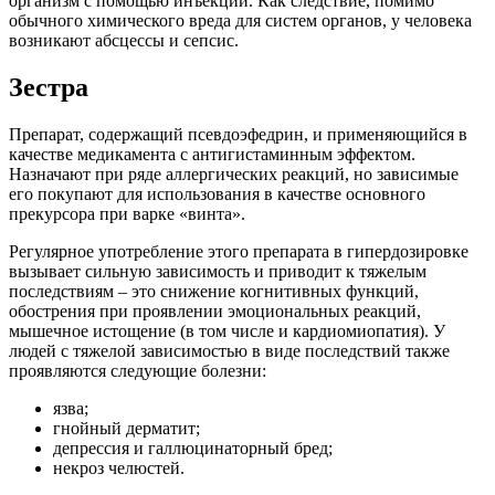
организм с помощью инъекций. Как следствие, помимо
обычного химического вреда для систем органов, у человека
возникают абсцессы и сепсис.
Зестра
Препарат, содержащий псевдоэфедрин, и применяющийся в
качестве медикамента с антигистаминным эффектом.
Назначают при ряде аллергических реакций, но зависимые
его покупают для использования в качестве основного
прекурсора при варке «винта».
Регулярное употребление этого препарата в гипердозировке
вызывает сильную зависимость и приводит к тяжелым
последствиям – это снижение когнитивных функций,
обострения при проявлении эмоциональных реакций,
мышечное истощение (в том числе и кардиомиопатия). У
людей с тяжелой зависимостью в виде последствий также
проявляются следующие болезни:
язва;
гнойный дерматит;
депрессия и галлюцинаторный бред;
некроз челюстей.