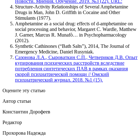
Новости. Мнения. Обучение. 2019. №3 (22). URL:
Structure-Activity Relationships of Several Amphetamine
Drugs in Man, John D. Griffith in Cocaine and Other
Stimulants (1977).
Amphetamine as a social drug: effects of d-amphetamine on
social processing and behavior, Margaret C. Wardle, Matthew
J. Garner, Marcus R. Munafò… in Psychopharmacology
(2012).
Synthetic Cathinones (“Bath Salts”), 2014, The Journal of
Emergency Medicine, Daniel Rusyniak.
Сазонова Л.А., Сыроваткин С.П., Четвериков Д.В. Опыт
купирования психических расстройств вследствие
потребления синтетических ПАВ в рамках оказания
скорой психиатрической помощи // Омский
психиатрический журнал. 2018. №1 (15).
Оцените эту статью
Автор статьи
Константин Дорофеев
Редактор
Прохорова Надежда