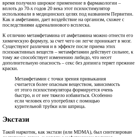
время получило широкое применение в фармакологии –
вплоть до 70-х годов 20 века этот психостимулятор
использовали в медицинских целях под названием Первитин.
Как и амфетамин, дает воздействие на организм, схожее с
последствиями адреналинового всплеска.
К отличию метамфетамина от амфетамина можно отнести его
химическую формулу, за счет чего он легче проникает в мозг.
Существуют различия и в эффекте после приема этих
психоактивных веществ – метамфетамин действует сильнее, к
тому же способствует изменению либидо, что несет
дополнительную опасность – секс без допинга теряет прежние
краски.
Метамфетамин с точки зрения привыкания
считается более опасным веществом, зависимость
от этого психостимулятора формируется очень
быстро, и от нее тяжело избавиться. Особенно
если человек его употреблял с помощью
курительной трубки или шприца.
Экстази
Такой наркотик, как экстази (или MDMA), был синтезирован