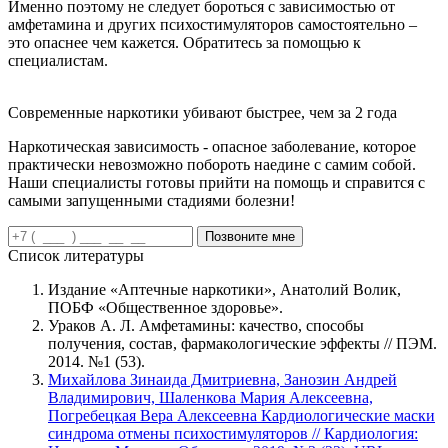
Именно поэтому не следует бороться с зависимостью от
амфетамина и других психостимуляторов самостоятельно –
это опаснее чем кажется. Обратитесь за помощью к
специалистам.
Современные наркотики убивают быстрее, чем за 2 года
Наркотическая зависимость - опасное заболевание, которое
практически невозможно побороть наедине с самим собой.
Наши специалисты готовы прийти на помощь и справится с
самыми запущенными стадиями болезни!
Позвоните мне
Список литературы
Издание «Аптечные наркотики», Анатолий Волик,
ПОБФ «Общественное здоровье».
Ураков А. Л. Амфетамины: качество, способы
получения, состав, фармакологические эффекты // ПЭМ.
2014. №1 (53).
Михайлова Зинаида Дмитриевна, Занозин Андрей
Владимирович, Шаленкова Мария Алексеевна,
Погребецкая Вера Алексеевна Кардиологические маски
синдрома отмены психостимуляторов // Кардиология: