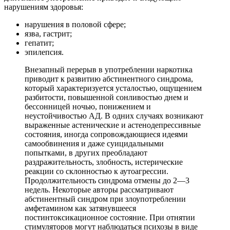
нарушениям здоровья:
нарушения в половой сфере;
язва, гастрит;
гепатит;
эпилепсия.
Внезапный перерыв в употреблении наркотика
приводит к развитию абстинентного синдрома,
который характеризуется усталостью, ощущением
разбитости, повышенной сонливостью днем и
бессонницей ночью, понижением и
неустойчивостью АД. В одних случаях возникают
выраженные астенические и астенодепрессивные
состояния, иногда сопровождающиеся идеями
самообвинения и даже суицидальными
попытками, в других преобладают
раздражительность, злобность, истерические
реакции со склонностью к аутоагрессии.
Продолжительность синдрома отмены до 2—3
недель. Некоторые авторы рассматривают
абстинентный синдром при злоупотреблении
амфетамином как затянувшееся
постинтоксикационное состояние. При отнятии
стимуляторов могут наблюдаться психозы в виде