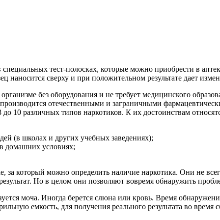
пециальных тест-полосках, которые можно приобрести в аптеке
ц наносится сверху и при положительном результате дает измен
в организме без оборудования и не требует медицинского образо
 производится отечественными и заграничными фармацевтическ
 до 10 различных типов наркотиков. К их достоинствам относятс
дей (в школах и других учебных заведениях);
 в домашних условиях;
, за который можно определить наличие наркотика. Они не всег
ультат. Но в целом они позволяют вовремя обнаружить проблему
уется моча. Иногда берется слюна или кровь. Время обнаружения
ерильную емкость, для получения реального результата во время