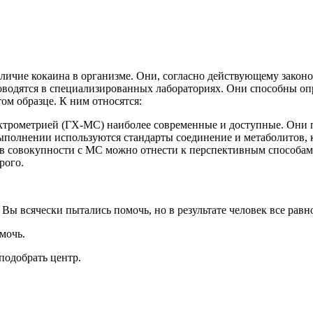
ичие кокаина в организме. Они, согласно действующему законод
водятся в специализированных лабораториях. Они способны опре
том образце. К ним относятся:
ектрометрией (ГХ-МС) наиболее современные и доступные. Они
выполнении используются стандарты соединение и метаболитов, к
 совокупности с МС можно отнести к перспективным способам 
рого.
 Вы всячески пытались помочь, но в результате человек все рав
мочь.
подобрать центр.