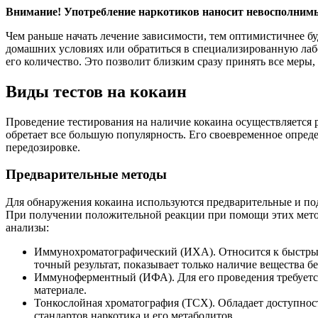
Внимание! Употребление наркотиков наносит невосполнимый
Чем раньше начать лечение зависимости, тем оптимистичнее бу
домашних условиях или обратиться в специализированную ла
его количество. Это позволит близким сразу принять все меры
Виды тестов на кокаин
Проведение тестирования на наличие кокаина осуществляется р
обретает все большую популярность. Его своевременное опред
передозировке.
Предварительные методы
Для обнаружения кокаина используются предварительные и по
При получении положительной реакции при помощи этих мето
анализы:
Иммунохроматографический (ИХА). Относится к быстрым 
точный результат, показывает только наличие вещества бе
Иммуноферментный (ИФА). Для его проведения требуется 
материале.
Тонкослойная хроматография (ТСХ). Обладает доступнос
стандартов наркотика и его метаболитов.