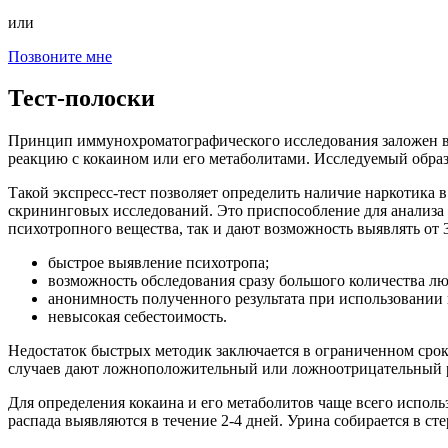
или
Позвоните мне
Тест-полоски
Принцип иммунохроматографического исследования заложен в с
реакцию с кокаином или его метаболитами. Исследуемый образе
Такой экспресс-тест позволяет определить наличие наркотика 
скрининговых исследований. Это приспособление для анализа
психотропного вещества, так и дают возможность выявлять от 3
быстрое выявление психотропа;
возможность обследования сразу большого количества лю
анонимность полученного результата при использовании
невысокая себестоимость.
Недостаток быстрых методик заключается в ограниченном сроке
случаев дают ложноположительный или ложноотрицательный рез
Для определения кокаина и его метаболитов чаще всего использ
распада выявляются в течение 2-4 дней. Урина собирается в ст