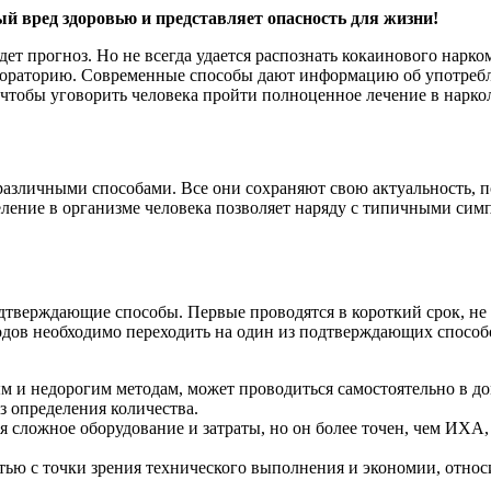
 вред здоровью и представляет опасность для жизни!
дет прогноз. Но не всегда удается распознать кокаинового нарк
бораторию. Современные способы дают информацию об употребл
, чтобы уговорить человека пройти полноценное лечение в нарко
азличными способами. Все они сохраняют свою актуальность, по
еление в организме человека позволяет наряду с типичными сим
дтверждающие способы. Первые проводятся в короткий срок, не
дов необходимо переходить на один из подтверждающих способ
и недорогим методам, может проводиться самостоятельно в дом
з определения количества.
сложное оборудование и затраты, но он более точен, чем ИХА, 
тью с точки зрения технического выполнения и экономии, относ