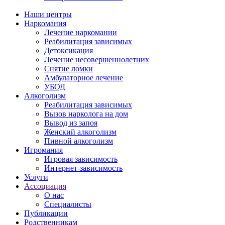
Наши центры
Наркомания
Лечение наркомании
Реабилитация зависимых
Детоксикация
Лечение несовершеннолетних
Снятие ломки
Амбулаторное лечение
УБОД
Алкоголизм
Реабилитация зависимых
Вызов нарколога на дом
Вывод из запоя
Женский алкоголизм
Пивной алкоголизм
Игромания
Игровая зависимость
Интернет-зависимость
Услуги
Ассоциация
О нас
Специалисты
Публикации
Родственникам