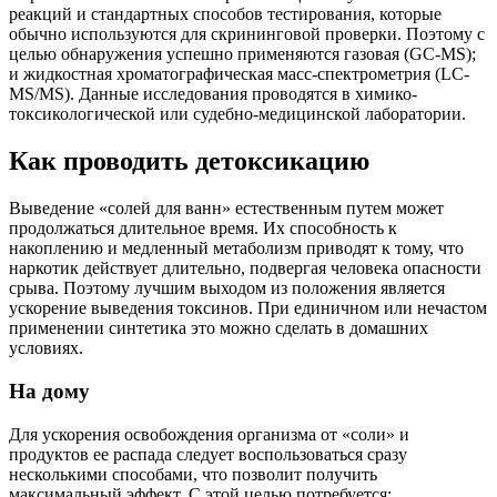
реакций и стандартных способов тестирования, которые
обычно используются для скрининговой проверки. Поэтому с
целью обнаружения успешно применяются газовая (GC-MS);
и жидкостная хроматографическая масс-спектрометрия (LC-
MS/MS). Данные исследования проводятся в химико-
токсикологической или судебно-медицинской лаборатории.
Как проводить детоксикацию
Выведение «солей для ванн» естественным путем может
продолжаться длительное время. Их способность к
накоплению и медленный метаболизм приводят к тому, что
наркотик действует длительно, подвергая человека опасности
срыва. Поэтому лучшим выходом из положения является
ускорение выведения токсинов. При единичном или нечастом
применении синтетика это можно сделать в домашних
условиях.
На дому
Для ускорения освобождения организма от «соли» и
продуктов ее распада следует воспользоваться сразу
несколькими способами, что позволит получить
максимальный эффект. С этой целью потребуется: