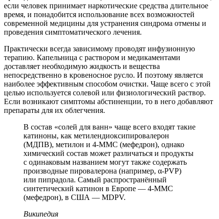
если человек принимает наркотические средства длительное
время, и понадобится использование всех возможностей
современной медицины для устранения синдрома отмены и
проведения симптоматического лечения.
Практически всегда зависимому проводят инфузионную
терапию. Капельница с раствором и медикаментами
доставляет необходимую жидкость и вещества
непосредственно в кровеносное русло. И поэтому является
наиболее эффективным способом очистки. Чаще всего с этой
целью используется солевой или физиологический раствор.
Если возникают симптомы абстиненции, то в него добавляют
препараты для их облегчения.
В состав «солей для ванн» чаще всего входят такие
катиноны, как метилендиоксипировалерон
(МДПВ), метилон и 4-MMC (мефедрон), однако
химический состав может различаться и продукты
с одинаковым названием могут также содержать
производные пировалерона (например, α-PVP)
или пипрадола. Самый распространённый
синтетический катинон в Европе — 4-MMC
(мефедрон), в США — MDPV.
Википедия