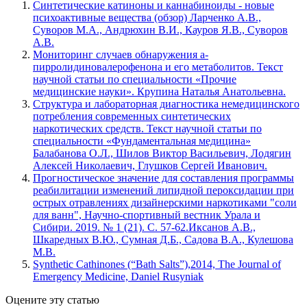
Синтетические катиноны и каннабиноиды - новые
психоактивные вещества (обзор) Ларченко А.В.,
Суворов М.А., Андрюхин В.И., Кауров Я.В., Суворов
А.В.
Мониторинг случаев обнаружения а-
пирролидиновалерофенона и его метаболитов. Текст
научной статьи по специальности «Прочие
медицинские науки». Крупина Наталья Анатольевна.
Структура и лабораторная диагностика немедицинского
потребления современных синтетических
наркотических средств. Текст научной статьи по
специальности «Фундаментальная медицина»
Балабанова О.Л., Шилов Виктор Васильевич, Лодягин
Алексей Николаевич, Глушков Сергей Иванович.
Прогностическое значение для составления программы
реабилитации изменений липидной пероксидации при
острых отравлениях дизайнерскими наркотиками "соли
для ванн", Научно-спортивный вестник Урала и
Сибири. 2019. № 1 (21). С. 57-62.Иксанов А.В.,
Шкаредных В.Ю., Сумная Д.Б., Садова В.А., Кулешова
М.В.
Synthetic Cathinones (“Bath Salts”),2014, The Journal of
Emergency Medicine, Daniel Rusyniak
Оцените эту статью