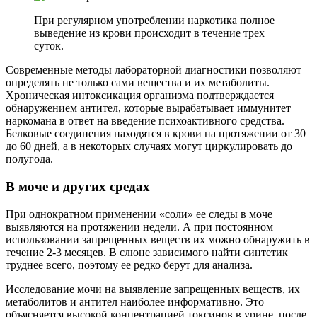
При регулярном употреблении наркотика полное
выведение из крови происходит в течение трех
суток.
Современные методы лабораторной диагностики позволяют
определять не только сами вещества и их метаболиты.
Хроническая интоксикация организма подтверждается
обнаружением антител, которые вырабатывает иммунитет
наркомана в ответ на введение психоактивного средства.
Белковые соединения находятся в крови на протяжении от 30
до 60 дней, а в некоторых случаях могут циркулировать до
полугода.
В моче и других средах
При однократном применении «соли» ее следы в моче
выявляются на протяжении недели. А при постоянном
использовании запрещенных веществ их можно обнаружить в
течение 2-3 месяцев. В слюне зависимого найти синтетик
труднее всего, поэтому ее редко берут для анализа.
Исследование мочи на выявление запрещенных веществ, их
метаболитов и антител наиболее информативно. Это
объясняется высокой концентрацией токсинов в урине, после