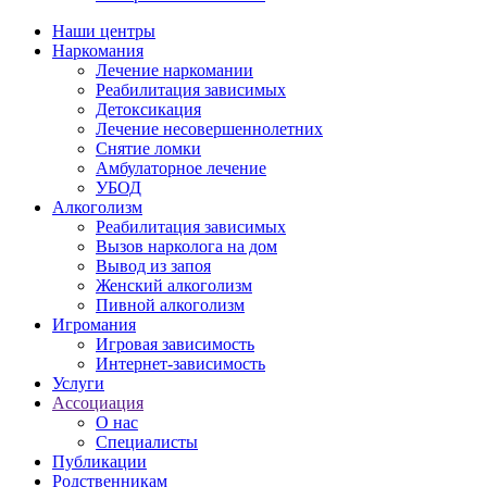
Наши центры
Наркомания
Лечение наркомании
Реабилитация зависимых
Детоксикация
Лечение несовершеннолетних
Снятие ломки
Амбулаторное лечение
УБОД
Алкоголизм
Реабилитация зависимых
Вызов нарколога на дом
Вывод из запоя
Женский алкоголизм
Пивной алкоголизм
Игромания
Игровая зависимость
Интернет-зависимость
Услуги
Ассоциация
О нас
Специалисты
Публикации
Родственникам