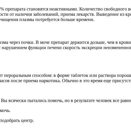
87% препарата становятся неактивными. Количество свободного 
мости от наличия заболеваний, приема лекарств. Выведение из кр
 очищения плазмы потребуется больше времени.
зма через почки. В моче препарат держится дольше, чем в крови
 с нарушением функции печени скорость экскреции неизмененног
ит пероральным способом: в форме таблеток или раствора порош
часов после приема наркотика. Обычно в это время еще присутс
 Вы всячески пытались помочь, но в результате человек все рав
мочь.
подобрать центр.