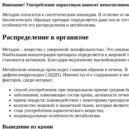
Внимание! Употребление наркотиков наносит невосполнимый
Метадон относится к синтетическим опиоидам. В отличие от мо
биологических образцах препарат определяется даже после того
особенности его распределения и метаболизма.
Распределение в организме
Метадон – вещество с умеренной липофильностью. Это означает
Наибольшая концентрация препарата определяется в жировой т
становится активным. Благодаря медленному высвобождению е
Метаболизм опиоида происходит главным образом в печени. В р
дифенилпирролидин (ЭДДП). Именно по его содержанию в моче 
факторов, среди которых:
способ употребления: при пероральном приеме средняя б
заболевания, изменяющие состав крови, активность пече
прием лекарств: взаимодействие с некоторыми препарат
количество жировой и мышечной ткани, которые являютс
стаж употребления наркотического вещества;
индивидуальные особенности метаболизма.
Выведение из крови