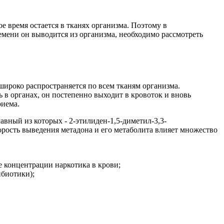
е время остается в тканях организма. Поэтому в
ремени он выводится из организма, необходимо рассмотреть
 широко распространяется по всем тканям организма.
 в органах, он постепенно выходит в кровоток и вновь
риема.
вный из которых - 2-этилиден-1,5-диметил-3,3-
рость выведения метадона и его метаболита влияет множество
е концентрации наркотика в крови;
ибиотики);