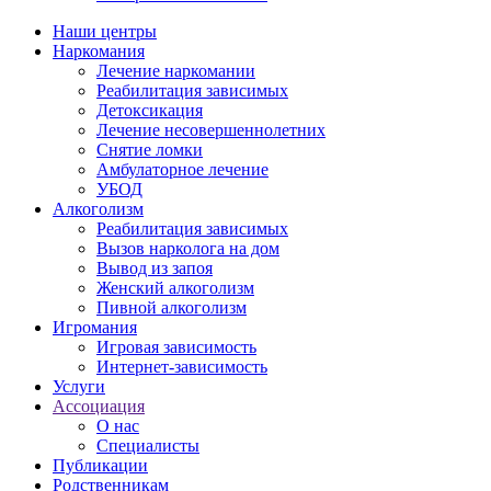
Наши центры
Наркомания
Лечение наркомании
Реабилитация зависимых
Детоксикация
Лечение несовершеннолетних
Снятие ломки
Амбулаторное лечение
УБОД
Алкоголизм
Реабилитация зависимых
Вызов нарколога на дом
Вывод из запоя
Женский алкоголизм
Пивной алкоголизм
Игромания
Игровая зависимость
Интернет-зависимость
Услуги
Ассоциация
О нас
Специалисты
Публикации
Родственникам