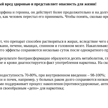
 вред здоровью и представляет опасность для жизни!
рфина и героина, он действует более продолжительно и на долго
, как человек перестал его принимать. Чтобы понять, сколько в
, что препарат способен растворяться в жирах, вследствие чего
кани, печени, мышцах, спинном и головном мозге. Накапливаясь
го эффекты сохраняются несколько суток после однократного п
езультате биотрансформации образуются десять метаболитов, гла
и крови диагностируется факт употребления наркотика. На ско
иодоступность 70-80%, при внутривенном введении – 98-100%;
ни и почек, например, у больных раком долго сохраняются низки
ами поддерживает процесс накопления (противосудорожные, ант
я своеобразным «депо» для наркотика;