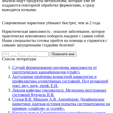
анализа ищут продукты метаболизма, которые уже не
поддаются повторной обработке ферментами, а сразу
выводятся почками.
Современные наркотики убивают быстрее, чем за 2 года
Наркотическая зависимость - опасное заболевание, которое
практически невозможно побороть наедине с самим собой.
Наши специалисты готовы прийти на помощь и справится с
самыми запущенными стадиями болезни!
Позвоните мне
Список литературы
Случай формирования синдрома зависимости от
синтетических каннабиноидов (спайс).
Актуальные проблемы возрастной наркологии и
профилактика аддиктивных состояний. Под редакцией
докт. мед. наук, проф. Е.Н.
Лекция кафедры токсикологи. Медицина неотложных
состояний Курдиль Н.В.
Статья В.В. Мрыхин А.В. Анциборов: Дизайнерские
наркотики: краткая история попытка систематизации на
примере «спайсов» и «солей».
Научная статья: Синтетические каннабиноиды: новая