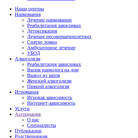
Наши центры
Наркомания
Лечение наркомании
Реабилитация зависимых
Детоксикация
Лечение несовершеннолетних
Снятие ломки
Амбулаторное лечение
УБОД
Алкоголизм
Реабилитация зависимых
Вызов нарколога на дом
Вывод из запоя
Женский алкоголизм
Пивной алкоголизм
Игромания
Игровая зависимость
Интернет-зависимость
Услуги
Ассоциация
О нас
Специалисты
Публикации
Родственникам